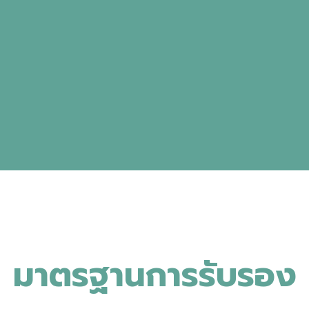
ม
า
ต
ร
ฐ
า
น
ก
า
ร
ร
บ
ร
อ
ง