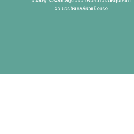
ผิวอิ่มฟู ริ้วรอยแลดูตื้นขึ้น เพิ่มความยืดหยุ่นให้แก่
ผิว ช่วยให้เซลล์ผิวแข็งแรง