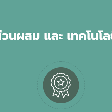
ส
ว
น
ผ
ส
ม
แ
ล
ะ
เ
ท
ค
โ
น
โ
ล