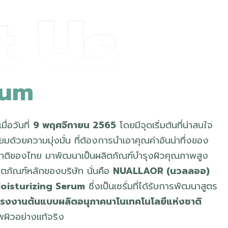
t Us
u
m
มื่อวันที่
9 พฤศจิกายน 2565
โดยมีจุดเริ่มต้นที่น่าสนใจ
มด้วยความมุ่งมั่น ที่ต้องการนำเอาคุณค่าอันน่าทึ่งของ
ชาติของไทย มาพัฒนาเป็นผลิตภัณฑ์บำรุงผิวคุณภาพสูง
ลิตภัณฑ์หลักของบริษัท นั่นคือ
NUALLAOR (นวลลออ)
isturizing Serum
ซึ่งเป็นเซรั่มที่ได้รับการพัฒนาสูตร
โรงงานต้นแบบผลิตอนุภาคนาโนเทคโนโลยีแห่งชาติ
าพผิวอย่างแท้จริง