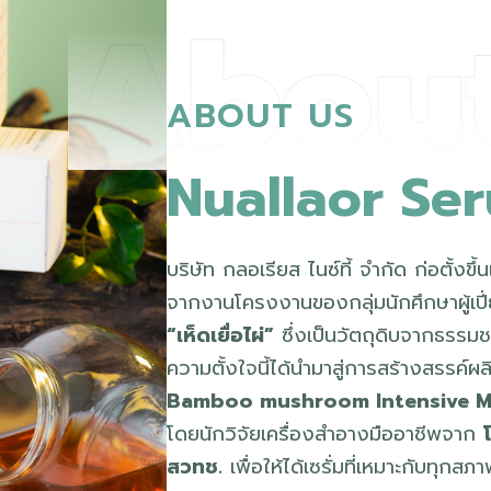
Abou
ABOUT US
N
u
a
l
l
a
o
r
S
e
r
บริษัท กลอเรียส ไนซ์ที้ จำกัด ก่อตั้งขึ้นเ
จากงานโครงงานของกลุ่มนักศึกษาผู้เปี่ย
“เห็ดเยื่อไผ่”
ซึ่งเป็นวัตถุดิบจากธรรม
ความตั้งใจนี้ได้นำมาสู่การสร้างสรรค์ผ
Bamboo mushroom Intensive Mo
โดยนักวิจัยเครื่องสำอางมืออาชีพจาก
สวทช.
เพื่อให้ได้เซรั่มที่เหมาะกับทุกสภ